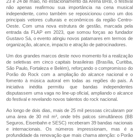
23 e 24 de maio, no estacionamento da Arena BRB, o festival
não apenas reafirmou sua importância na cena musical
independente, como também se reposicionou como um dos
principais vetores culturais e econômicos da região Centro-
Oeste. Com uma nova estrutura de gestão, marcada pela
entrada da FLAP em 2023, que somou forças ao fundador
Gustavo Sá, o evento atingiu novos patamares em termos de
organização, alcance, impacto e atração de patrocinadores.
Um dos grandes marcos deste novo momento foi a realização
de seletivas em cinco capitais brasileiras (Brasília, Curitiba,
São Paulo, Fortaleza e Belém), reforçando o compromisso do
Porão do Rock com a ampliação do alcance nacional e o
fomento à música autoral em todas as regiões do país. A
iniciativa inédita permitiu que bandas independentes
disputassem uma vaga no line-up oficial, ampliando o alcance
do festival e revelando novos talentos do rock nacional.
Ao longo de dois dias, mais de 25 mil pessoas circularam por
uma área de 30 mil m², onde três palcos simultâneos (BB
Seguros, Eisenbahn e SESC) receberam 39 bandas nacionais
e internacionais. Os números impressionam, mas é a
profundidade da renovação que mais chama atenção: o Porão