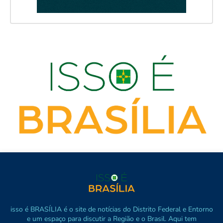
isso é BRASÍLIA é o site de notícias do Distrito Federal e Entorno
e um espaço para discutir a Região e o Brasil. Aqui tem