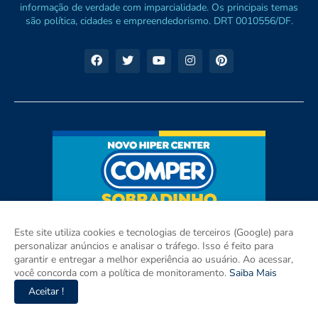
informação de verdade com imparcialidade. Os principais temas
são política, cidades e empreendedorismo. DRT 0010556/DF.
Este site utiliza cookies e tecnologias de terceiros (Google) para
personalizar anúncios e analisar o tráfego. Isso é feito para
garantir e entregar a melhor experiência ao usuário. Ao acessar,
você concorda com a política de monitoramento.
Saiba Mais
Aceitar !