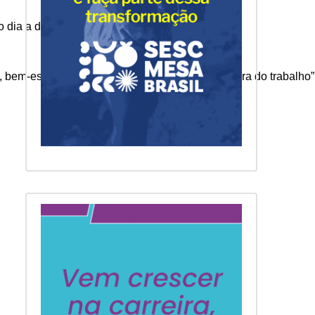
 dia a dia.
bem-estar e qualidade nas relações, dentro e fora do trabalho”,