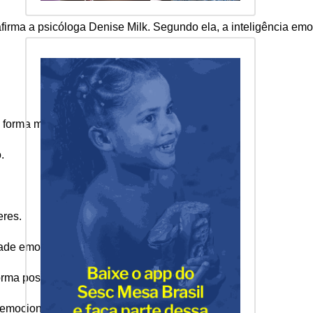
irma a psicóloga Denise Milk. Segundo ela, a inteligência em
 forma mais equilibrada.
.
eres.
dade emocional.
rma positiva.
 emocional.