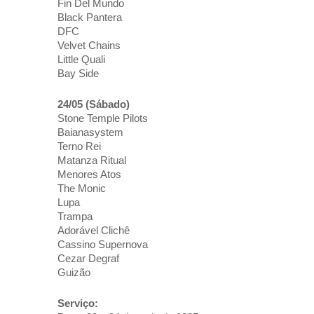
Fin Del Mundo
Black Pantera
DFC
Velvet Chains
Little Quali
Bay Side
24/05 (Sábado)
Stone Temple Pilots
Baianasystem
Terno Rei
Matanza Ritual
Menores Atos
The Monic
Lupa
Trampa
Adorável Clichê
Cassino Supernova
Cezar Degraf
Guizão
Serviço: