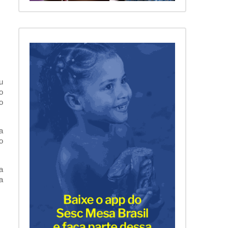
u
o
o
a
o
a
a