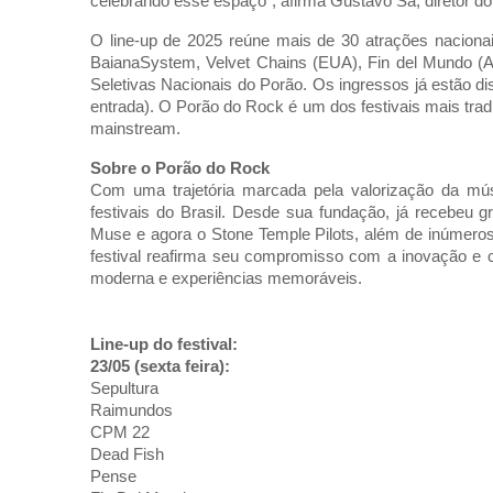
celebrando esse espaço", afirma Gustavo Sá, diretor do 
O line-up de 2025 reúne mais de 30 atrações nacionais
BaianaSystem, Velvet Chains (EUA), Fin del Mundo (
Seletivas Nacionais do Porão. Os ingressos já estão di
entrada). O Porão do Rock é um dos festivais mais trad
mainstream.
Sobre o Porão do Rock
Com uma trajetória marcada pela valorização da mú
festivais do Brasil. Desde sua fundação, já recebeu 
Muse e agora o Stone Temple Pilots, além de inúmeros 
festival reafirma seu compromisso com a inovação e 
moderna e experiências memoráveis.
Line-up do festival:
23/05 (sexta feira):
Sepultura
Raimundos
CPM 22
Dead Fish
Pense