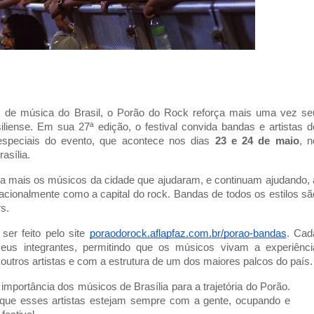
s de música do Brasil, o Porão do Rock reforça mais uma vez se
liense. Em sua 27ª edição, o festival convida bandas e artistas d
 especiais do evento, que acontece nos dias
23 e 24 de maio
, n
asília.
nda mais os músicos da cidade que ajudaram, e continuam ajudando, 
 nacionalmente como a capital do rock. Bandas de todos os estilos sã
s.
ser feito pelo site
poraodorock.aflapfaz.com.br/porao-bandas
. Cad
seus integrantes, permitindo que os músicos vivam a experiênci
outros artistas e com a estrutura de um dos maiores palcos do país.
importância dos músicos de Brasília para a trajetória do Porão.
 que esses artistas estejam sempre com a gente, ocupando e