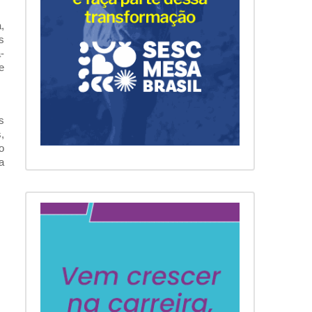
,
s
-
e
s
,
o
a