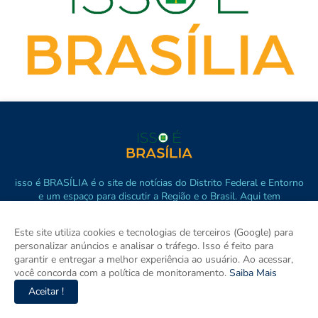
isso é BRASÍLIA é o site de notícias do Distrito Federal e Entorno
e um espaço para discutir a Região e o Brasil. Aqui tem
informação de verdade com imparcialidade. Os principais temas
são política, cidades e empreendedorismo. DRT 0010556/DF.
Este site utiliza cookies e tecnologias de terceiros (Google) para
personalizar anúncios e analisar o tráfego. Isso é feito para
garantir e entregar a melhor experiência ao usuário. Ao acessar,
você concorda com a política de monitoramento.
Saiba Mais
Aceitar !