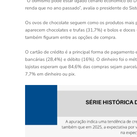
“O otimismo pode estar ligado cenário econômico do D
renda que no ano passado”, avalia o presidente do Sis
Os ovos de chocolate seguem como os produtos mais p
aparecem chocolates e trufas (31,7%) e bolos e doces 
também figuram entre as opções de compra.
O cartão de crédito é a principal forma de pagamento e
bancárias (28,4%) e débito (16%). O dinheiro foi o mé
lojistas esperam que 84,6% das compras sejam parcela
7,7% em dinheiro ou pix.