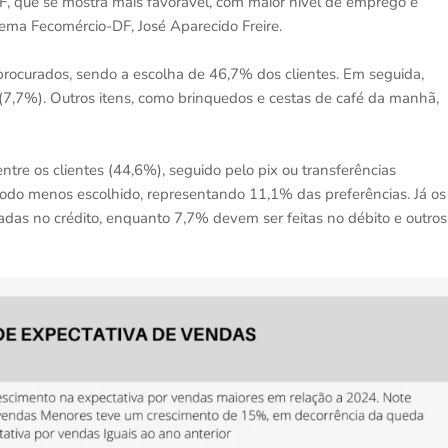
F, que se mostra mais favorável, com maior nível de emprego e
tema Fecomércio-DF, José Aparecido Freire.
rocurados, sendo a escolha de 46,7% dos clientes. Em seguida,
(7,7%). Outros itens, como brinquedos e cestas de café da manhã,
ntre os clientes (44,6%), seguido pelo pix ou transferências
todo menos escolhido, representando 11,1% das preferências. Já os
das no crédito, enquanto 7,7% devem ser feitas no débito e outros