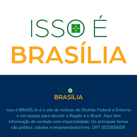
isso é BRASÍLIA é o site de notícias do Distrito Federal e Entorno
e um espaço para discutir a Região e o Brasil. Aqui tem
informação de verdade com imparcialidade. Os principais temas
são política, cidades e empreendedorismo. DRT 0010556/DF.