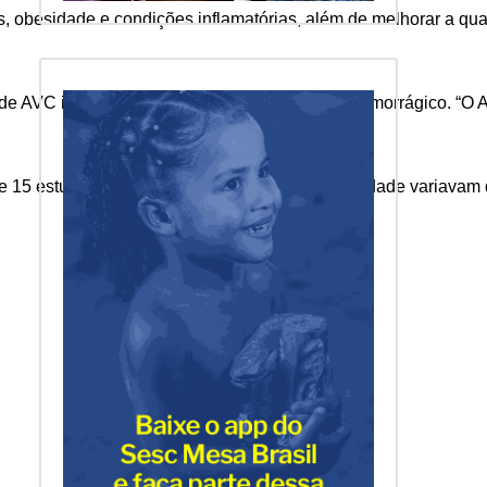
s, obesidade e condições inflamatórias, além de melhorar a qua
 de AVC isquêmico e de 16% no risco de AVC hemorrágico. “O A
 estudos distintos. As classificações de atividade variavam d