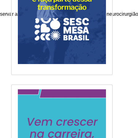
reservar a saúde e evitar hospitalizações”, alerta o neurociru