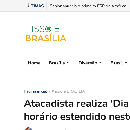
ÚLTIMAS
Estilo, praticidade e paixão sobre rodas: dic
Home
Brasília
Diversão
Brasil
Página inicial
# isso é BRASÍLIA
Atacadista realiza 'Dia
horário estendido nes