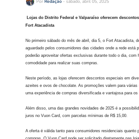
Por
Redação
-
sábado, abril 05, 2025
Lojas do Distrito Federal e Valparaíso oferecem desconto
Fort Atacadista
No primeiro sábado do mês de abril, dia 5, o Fort Atacadista,
aguardado pelos consumidores das cidades onde a rede está pr
poderão aproveitar ofertas exclusivas durante todo o dia, com
comodidade para realizar suas compras.
Neste período, as lojas oferecem descontos especiais em dive
azeites e ovos de chocolate. As promoções valem para várias 
uma experiência de compras diversificada e vantajosa para os 
Além disso, uma das grandes novidades de 2025 é a possibili
juros no Vuon Card, com parcelas mínimas de R$ 15,00.
A oferta é válida tanto para consumidores residenciais quanto 
compras. O Vuon Card pode ser solicitado diretamente nas lo