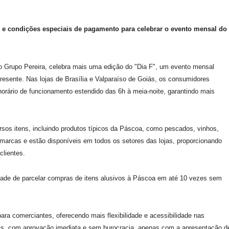
s e condições especiais de pagamento para celebrar o evento mensal do
 do Grupo Pereira, celebra mais uma edição do "Dia F", um evento mensal
esente. Nas lojas de Brasília e Valparaíso de Goiás, os consumidores
 horário de funcionamento estendido das 6h à meia-noite, garantindo mais
rsos itens, incluindo produtos típicos da Páscoa, como pescados, vinhos,
marcas e estão disponíveis em todos os setores das lojas, proporcionando
clientes.
dade de parcelar compras de itens alusivos à Páscoa em até 10 vezes sem
para comerciantes, oferecendo mais flexibilidade e acessibilidade nas
jas, com aprovação imediata e sem burocracia, apenas com a apresentação d