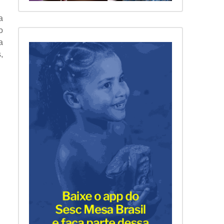
a
o
a
,