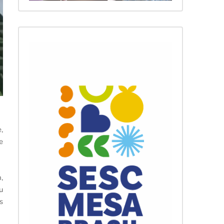
,
e
,
u
s