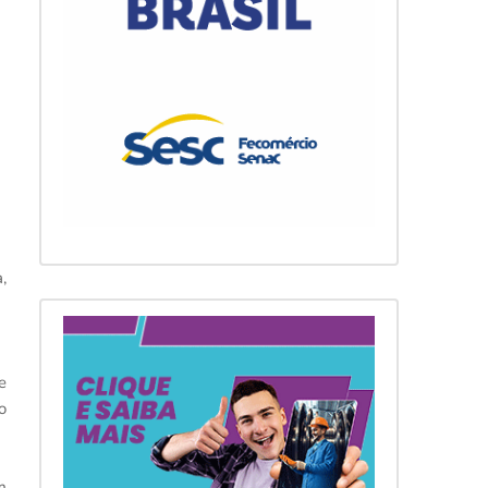
,
e
o
m