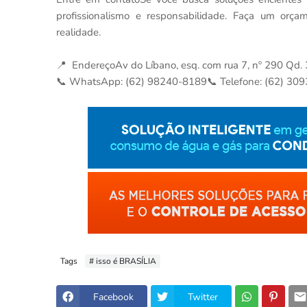
profissionalismo e responsabilidade. Faça um or
realidade.
📍 EndereçoAv do Líbano, esq. com rua 7, nº 290 Qd.
📞 WhatsApp: (62) 98240-8189📞 Telefone: (62) 309
Tags
# isso é BRASÍLIA
Facebook
Twitter