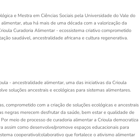
cológica e Mestra em Ciências Sociais pela Universidade do Vale do
a alimentar, atua há mais de uma década com a valorização da
 Crioula Curadoria Alimentar - ecossistema criativo comprometido
ção saudável, ancestralidade africana e cultura regenerativa.
ula - ancestralidade alimentar, uma das iniciativas da Crioula
lve soluções ancestrais e ecológicas para sistemas alimentares.
as, comprometido com a criação de soluções ecológicas e ancestrais
oas negras merecem desfrutar da saúde, bem estar e qualidade de
 Por meio de processo de curadoria alimentar a Crioula democratiza
va assim como desenvolve/promove espaços educacionais para
stema cooperativo/colaborativo que fortalece o ativismo alimentar