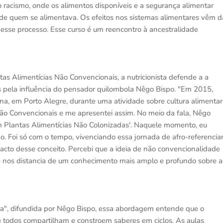
 do racismo, onde os alimentos disponíveis e a segurança alimentar
r de quem se alimentava. Os efeitos nos sistemas alimentares vêm d
esse processo. Esse curso é um reencontro à ancestralidade
 Alimentícias Não Convencionais, a nutricionista defende a a
 pela influência do pensador quilombola Nêgo Bispo. "Em 2015,
a, em Porto Alegre, durante uma atividade sobre cultura alimentar
Não Convencionais e me apresentei assim. No meio da fala, Nêgo
om Plantas Alimentícias Não Colonizadas'. Naquele momento, eu
. Foi só com o tempo, vivenciando essa jornada de afro-referencia
cto desse conceito. Percebi que a ideia de não convencionalidade
e nos distancia de um conhecimento mais amplo e profundo sobre a
ira", difundida por Nêgo Bispo, essa abordagem entende que o
 todos compartilham e constroem saberes em ciclos. As aulas