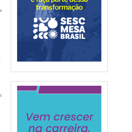
a
.
r
s