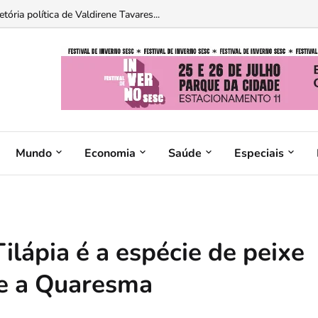
sagem para Brasília neste fim de semana...
tória política de Valdirene Tavares...
Mundo
Economia
Saúde
Especiais
lápia é a espécie de peixe
te a Quaresma