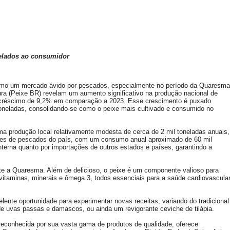
gelados ao consumidor
 como um mercado ávido por pescados, especialmente no período da Quaresma
ura (Peixe BR) revelam um aumento significativo na produção nacional de
 acréscimo de 9,2% em comparação a 2023. Esse crescimento é puxado
 toneladas, consolidando-se como o peixe mais cultivado e consumido no
ma produção local relativamente modesta de cerca de 2 mil toneladas anuais,
res de pescados do país, com um consumo anual aproximado de 60 mil
nterna quanto por importações de outros estados e países, garantindo a
nte a Quaresma. Além de delicioso, o peixe é um componente valioso para
vitaminas, minerais e ômega 3, todos essenciais para a saúde cardiovascula
ente oportunidade para experimentar novas receitas, variando do tradicional
 uvas passas e damascos, ou ainda um revigorante ceviche de tilápia.
reconhecida por sua vasta gama de produtos de qualidade, oferece