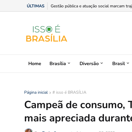
ÚLTIMAS
Chris Dantas traz shows da turnê Íntima Pai
Gestão pública e atuação social marcam traje
Home
Brasília
Diversão
Brasil
Página inicial
# isso é BRASÍLIA
Campeã de consumo, Ti
mais apreciada duran