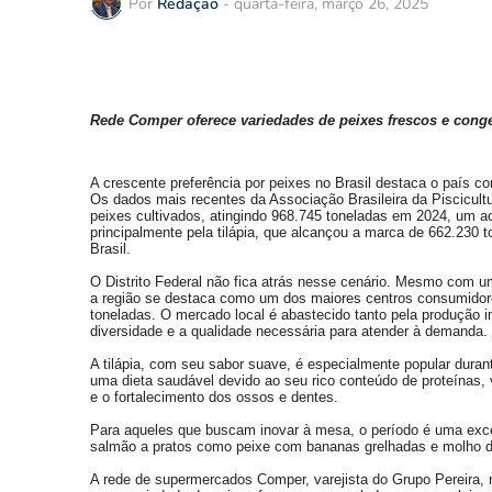
Por
Redação
-
quarta-feira, março 26, 2025
Rede Comper oferece variedades de peixes frescos e con
A crescente preferência por peixes no Brasil destaca o país
Os dados mais recentes da Associação Brasileira da Piscicult
peixes cultivados, atingindo 968.745 toneladas em 2024, um
principalmente pela tilápia, que alcançou a marca de 662.230
Brasil.
O Distrito Federal não fica atrás nesse cenário. Mesmo com u
a região se destaca como um dos maiores centros consumido
toneladas. O mercado local é abastecido tanto pela produção i
diversidade e a qualidade necessária para atender à demanda.
A tilápia, com seu sabor suave, é especialmente popular dura
uma dieta saudável devido ao seu rico conteúdo de proteínas, 
e o fortalecimento dos ossos e dentes.
Para aqueles que buscam inovar à mesa, o período é uma excel
salmão a pratos como peixe com bananas grelhadas e molho de
A rede de supermercados Comper, varejista do Grupo Pereira, 