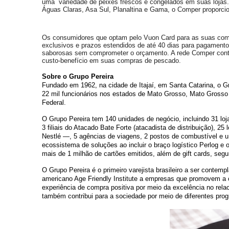
uma variedade de peixes frescos e congelados em suas lojas. 
Águas Claras, Asa Sul, Planaltina e Gama, o Comper proporcio
Os consumidores que optam pelo Vuon Card para as suas compr
exclusivos e prazos estendidos de até 40 dias para pagament
saborosas sem comprometer o orçamento. A rede Comper contin
custo-benefício em suas compras de pescado.
Sobre o Grupo Pereira
Fundado em 1962, na cidade de Itajaí, em Santa Catarina, o G
22 mil funcionários nos estados de Mato Grosso, Mato Grosso d
Federal.
O Grupo Pereira tem 140 unidades de negócio, incluindo 31 loj
3 filiais do Atacado Bate Forte (atacadista de distribuição), 25
Nestlé —, 5 agências de viagens, 2 postos de combustível e u 
ecossistema de soluções ao incluir o braço logístico Perlog e 
mais de 1 milhão de cartões emitidos, além de gift cards, segu
O Grupo Pereira é o primeiro varejista brasileiro a ser contem
americano Age Friendly Institute a empresas que promovem a c
experiência de compra positiva por meio da excelência no rela
também contribui para a sociedade por meio de diferentes pro