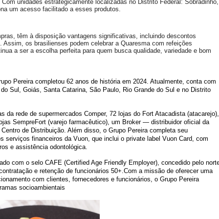
Com unidades estrategicamente localizadas no Distrito Federal: Sobradinho,
na um acesso facilitado a esses produtos.
as, têm à disposição vantagens significativas, incluindo descontos
o. Assim, os brasilienses podem celebrar a Quaresma com refeições
ua a ser a escolha perfeita para quem busca qualidade, variedade e bom
rupo Pereira completou 62 anos de história em 2024. Atualmente, conta com
o Sul, Goiás, Santa Catarina, São Paulo, Rio Grande do Sul e no Distrito
as da rede de supermercados Comper, 72 lojas do Fort Atacadista (atacarejo),
 lojas SempreFort (varejo farmacêutico), um Broker — distribuidor oficial da
Centro de Distribuição. Além disso, o Grupo Pereira completa seu
os serviços financeiros da Vuon, que inclui o private label Vuon Card, com
ros e assistência odontológica.
plado com o selo CAFE (Certified Age Friendly Employer), concedido pelo nort
ontratação e retenção de funcionários 50+.
Com a missão de oferecer uma
cionamento com clientes, fornecedores e funcionários, o Grupo Pereira
gramas socioambientais