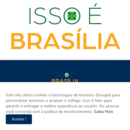
isso é BRASÍLIA é o site de notícias do Distrito Federal e Entorno
Este site utiliza cookies e tecnologias de terceiros (Google) para
e um espaço para discutir a Região e o Brasil. Aqui tem
personalizar anúncios e analisar o tráfego. Isso é feito para
informação de verdade com imparcialidade. Os principais temas
garantir e entregar a melhor experiência ao usuário. Ao acessar,
são política, cidades e empreendedorismo. DRT 0010556/DF.
você concorda com a política de monitoramento.
Saiba Mais
Aceitar !