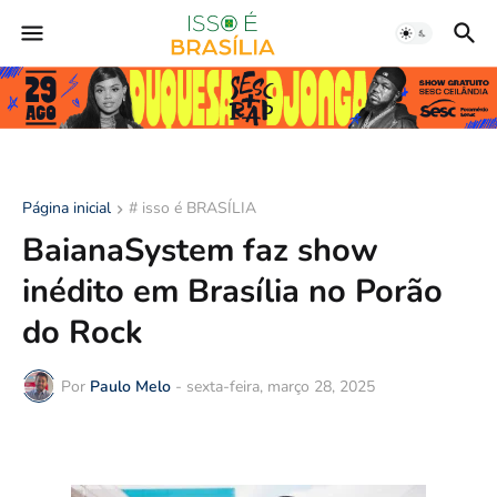
Página inicial
# isso é BRASÍLIA
BaianaSystem faz show
inédito em Brasília no Porão
do Rock
Por
Paulo Melo
-
sexta-feira, março 28, 2025