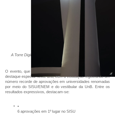
A Torre Digital recebeu a projeção luminosa do selo dos
aprovados (Divulgação)
O evento, que já se tornou uma tradição no Sigma, ganhou
destaque especial neste ano, com a instituição registrando um
número recorde de aprovações em universidades renomadas
por meio do SISU/ENEM e do vestibular da UnB. Entre os
resultados expressivos, destacam-se:
6 aprovações em 1º lugar no SISU