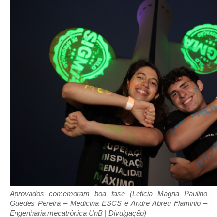
Aprovados comemoram boa fase (Leticia Magna Paulino
Guedes Pereira – Medicina ESCS e Andre Abreu Flaminio –
Engenharia mecatrônica UnB
|
Divulgação)