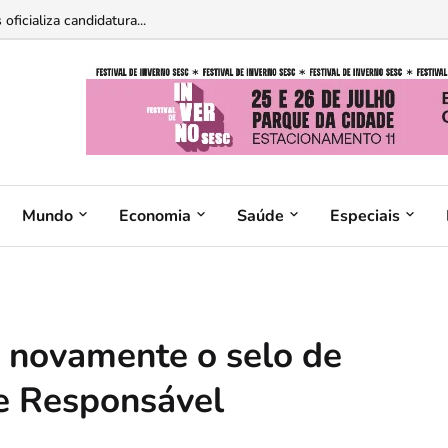
 de diferenças ideológicas...
oficializa candidatura...
Mundo
Economia
Saúde
Especiais
e novamente o selo de
te Responsável