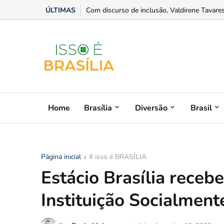
ÚLTIMAS
Celina Leão defende diálogo com Lula apesar
Com discurso de inclusão, Valdirene Tavares 
Home
Brasília
Diversão
Brasil
Página inicial
# isso é BRASÍLIA
Estácio Brasília receb
Instituição Socialmen