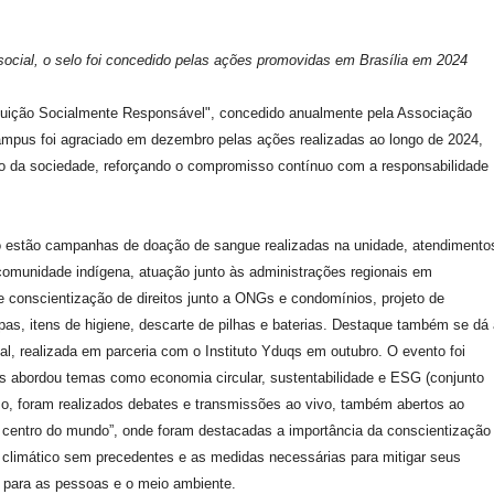
cial, o selo foi concedido pelas ações promovidas em Brasília em 2024
tituição Socialmente Responsável", concedido anualmente pela Associação
mpus foi agraciado em dezembro pelas ações realizadas ao longo de 2024,
cio da sociedade, reforçando o compromisso contínuo com a responsabilidade
elo estão campanhas de doação de sangue realizadas na unidade, atendimento
 comunidade indígena, atuação junto às administrações regionais em
 conscientização de direitos junto a ONGs e condomínios, projeto de
pas, itens de higiene, descarte de pilhas e baterias. Destaque também se dá
, realizada em parceria com o Instituto Yduqs em outubro. O evento foi
tas abordou temas como economia circular, sustentabilidade e ESG (conjunto
sso, foram realizados debates e transmissões ao vivo, também abertos ao
o centro do mundo”, onde foram destacadas a importância da conscientização
climático sem precedentes e as medidas necessárias para mitigar seus
to para as pessoas e o meio ambiente.