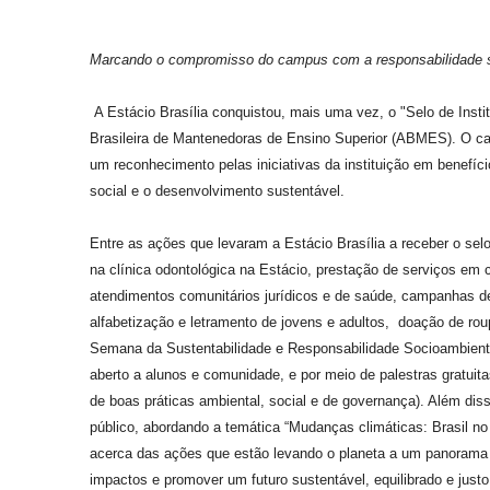
Marcando o compromisso do campus com a responsabilidade so
A Estácio Brasília conquistou, mais uma vez, o "Selo de Ins
Brasileira de Mantenedoras de Ensino Superior (ABMES). O ca
um reconhecimento pelas iniciativas da instituição em benefí
social e o desenvolvimento sustentável.
Entre as ações que levaram a Estácio Brasília a receber o s
na clínica odontológica na Estácio, prestação de serviços em
atendimentos comunitários jurídicos e de saúde, campanhas de
alfabetização e letramento de jovens e adultos, doação de rou
Semana da Sustentabilidade e Responsabilidade Socioambiental
aberto a alunos e comunidade, e por meio de palestras gratui
de boas práticas ambiental, social e de governança). Além di
público, abordando a temática “Mudanças climáticas: Brasil n
acerca das ações que estão levando o planeta a um panorama 
impactos e promover um futuro sustentável, equilibrado e jus