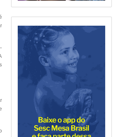
é
r
–
A
s
r
e
o