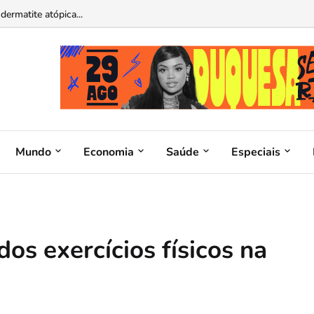
atina operável por ChatGPT e Claude...
Mundo
Economia
Saúde
Especiais
os exercícios físicos na