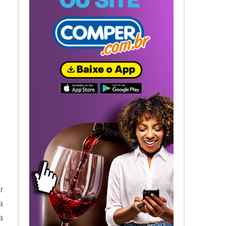
r
a
a