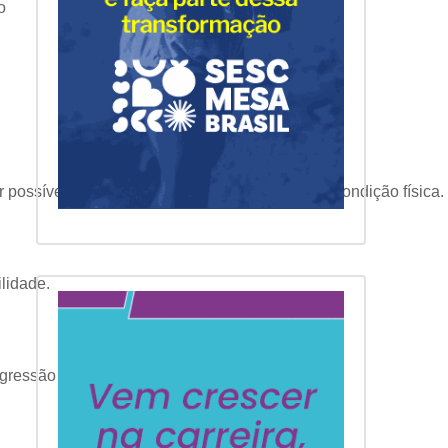
o
r possíveis limitações e adaptar a prática à sua condição física.
lidade.
ogressão deve ser gradual.