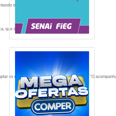
ando o risco de lesões.
ca, que são mais gentis para as articulações.
aptar os exercícios às condições físicas do idoso. "O acompanha