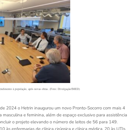
atendimento à população, após novas obras. (Foto: Divulgação/IMED)
o de 2024 o Hetrin inaugurou um novo Pronto-Socorro com mais 4
la masculina e feminina, além de espaço exclusivo para assistência
oncluir o projeto elevando o número de leitos de 56 para 149.
 às enfermarias de clínica cirúrgica e clínica médica, 20 às UTIs,