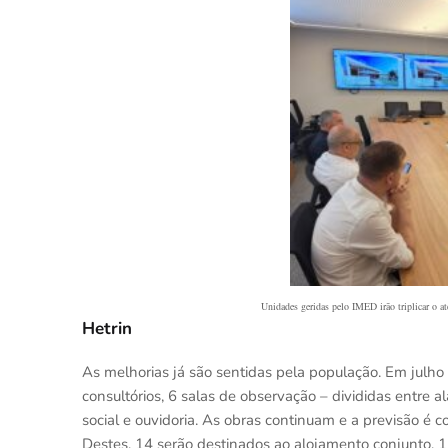
Unidades geridas pelo IMED irão triplicar o 
Hetrin
As melhorias já são sentidas pela população. Em julh
consultórios, 6 salas de observação – divididas entre a
social e ouvidoria. As obras continuam e a previsão é c
Destes, 14 serão destinados ao alojamento conjunto, 110