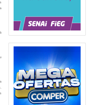
s
a
à
u
a
,
os