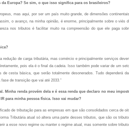
 da Europa? Se sim, o que isso significa para os brasileiros?
ropeus, mas aqui, por ser um país muito grande, de dimensões continentais
assim, o avanço, na minha opinião, é enorme, principalmente sobre o viés d
clareza nos tributos é facilitar muito na compreensão do que ele paga sobr
sica?
ma redução de carga tributária, mas comércio e principalmente serviços deve
retamente, pois ela é o final da cadeia. Isso também pode variar de um set
tens de cesta básica, que serão totalmente desonerados. Tudo dependerá da
fase de transição que vai até 2033.”
al. Minha renda provém dela e é essa renda que declaro no meu impost
IR para minha pessoa física. Isso vai mudar?
ificado de tributação para as empresas em que são consolidados cerca de oi
rma Tributária atual só altera uma parte desses tributos, que são os tribut
rir a esse novo regime ou manter o regime atual, mas somente sobre tributo