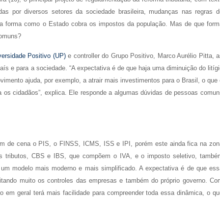
as por diversos setores da sociedade brasileira, mudanças nas regras d
car a forma como o Estado cobra os impostos da população. Mas de que form
 comuns?
ersidade Positivo (UP)
e controller do Grupo Positivo, Marco Aurélio Pitta, 
país e para a sociedade. “A expectativa é de que haja uma diminuição do litíg
vimento ajuda, por exemplo, a atrair mais investimentos para o Brasil, o que
a os cidadãos”, explica. Ele responde a algumas dúvidas de pessoas comun
Saem de cena o PIS, o FINSS, ICMS, ISS e IPI, porém este ainda fica na zon
s tributos, CBS e IBS, que compõem o IVA, e o imposto seletivo, també
 um modelo mais moderno e mais simplificado. A expectativa é de que ess
cilitando muito os controles das empresas e também do próprio governo. Co
o em geral terá mais facilidade para compreender toda essa dinâmica, o qu