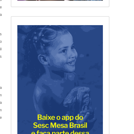
e
a
as
io
 é
s
a
m
a
m
e