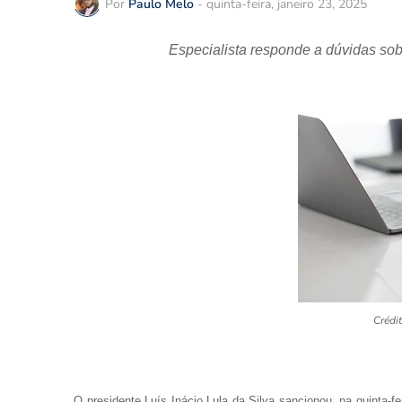
Por
Paulo Melo
-
quinta-feira, janeiro 23, 2025
Especialista responde a dúvidas sob
Crédi
O presidente Luís Inácio Lula da Silva sancionou, na quinta-fei