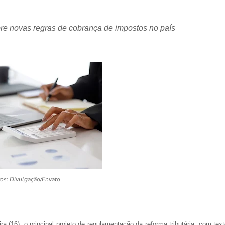
re novas regras de cobrança de impostos no país
tos: Divulgação/Envato
ra (16), o principal projeto de regulamentação da reforma tributária, com tex