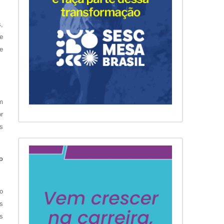
,
e
e
m
or
s
o
to
os
s