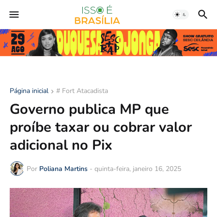
Página inicial
# Fort Atacadista
Governo publica MP que
proíbe taxar ou cobrar valor
adicional no Pix
Por
Poliana Martins
-
quinta-feira, janeiro 16, 2025