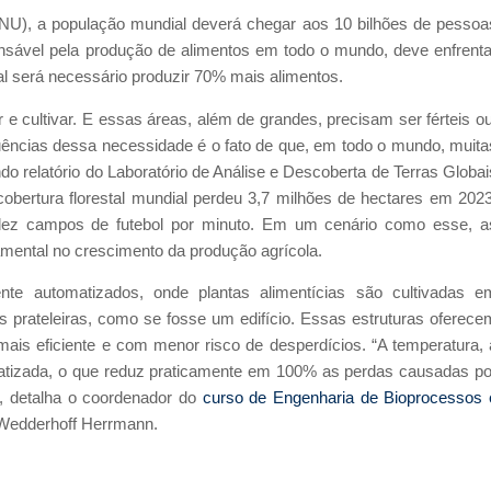
U), a população mundial deverá chegar aos 10 bilhões de pessoa
ponsável pela produção de alimentos em todo o mundo, deve enfrenta
al será necessário produzir 70% mais alimentos.
 e cultivar. E essas áreas, além de grandes, precisam ser férteis ou
uências dessa necessidade é o fato de que, em todo o mundo, muita
do relatório do Laboratório de Análise e Descoberta de Terras Globai
obertura florestal mundial perdeu 3,7 milhões de hectares em 2023
dez campos de futebol por minuto. Em um cenário como esse, a
ental no crescimento da produção agrícola.
te automatizados, onde plantas alimentícias são cultivadas e
as prateleiras, como se fosse um edifício. Essas estruturas oferece
ais eficiente e com menor risco de desperdícios. “A temperatura, 
atizada, o que reduz praticamente em 100% as perdas causadas po
”, detalha o coordenador do
curso de Engenharia de Bioprocessos 
 Wedderhoff Herrmann.