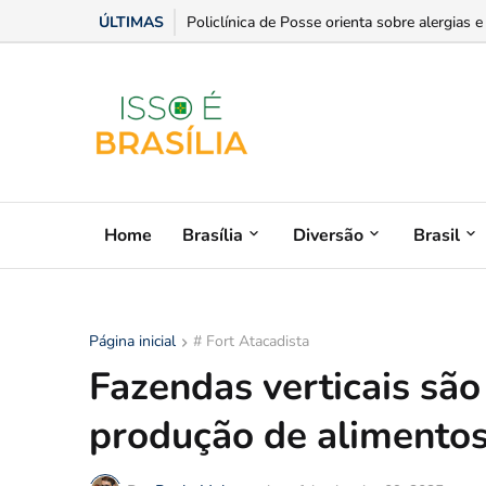
ÚLTIMAS
Senior anuncia o primeiro ERP da América L
Home
Brasília
Diversão
Brasil
Página inicial
# Fort Atacadista
Fazendas verticais são
produção de alimento