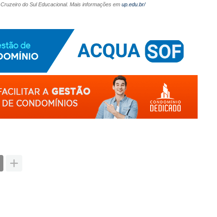
 Cruzeiro do Sul Educacional. Mais informações em
up.edu.br/