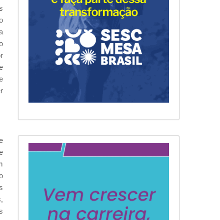
s
o
a
o
r
e
e
r
e
e
m
o
s
,
s