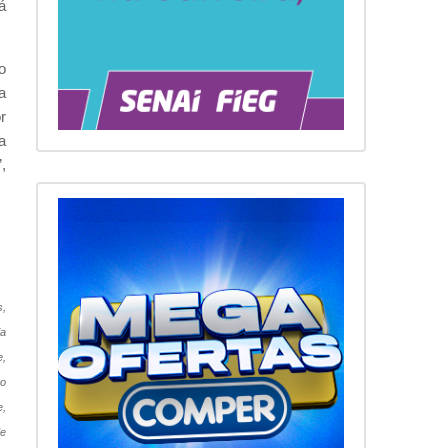
á
o
a
r
a
,
s,
ia
e,
ão
e,
de