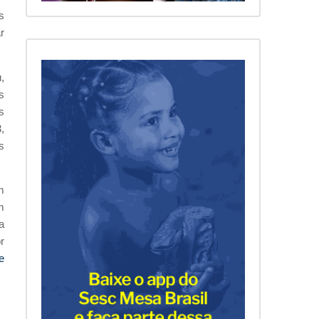
s
r
,
s
s
,
s
m
m
a
r
e