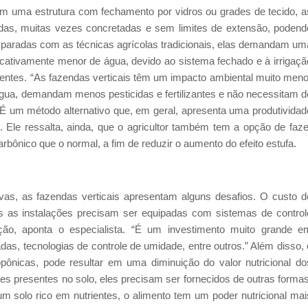
m uma estrutura com fechamento por vidros ou grades de tecido, a
das, muitas vezes concretadas e sem limites de extensão, podend
omparadas com as técnicas agrícolas tradicionais, elas demandam um
cativamente menor de água, devido ao sistema fechado e à irrigaçã
ientes. “As fazendas verticais têm um impacto ambiental muito meno
água, demandam menos pesticidas e fertilizantes e não necessitam d
É um método alternativo que, em geral, apresenta uma produtividad
. Ele ressalta, ainda, que o agricultor também tem a opção de faze
ônico que o normal, a fim de reduzir o aumento do efeito estufa.
as, as fazendas verticais apresentam alguns desafios. O custo d
s as instalações precisam ser equipadas com sistemas de control
rigação, aponta o especialista. “É um investimento muito grande e
das, tecnologias de controle de umidade, entre outros.” Além disso, 
pônicas, pode resultar em uma diminuição do valor nutricional do
s presentes no solo, eles precisam ser fornecidos de outras formas
 solo rico em nutrientes, o alimento tem um poder nutricional mai