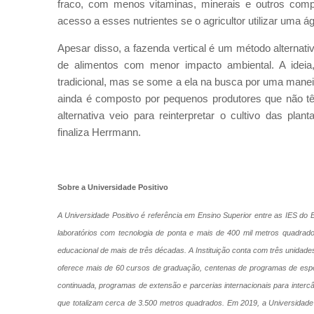
fraco, com menos vitaminas, minerais e outros comp
acesso a esses nutrientes se o agricultor utilizar uma 
Apesar disso, a fazenda vertical é um método alternati
de alimentos com menor impacto ambiental. A ideia,
tradicional, mas se some a ela na busca por uma maneir
ainda é composto por pequenos produtores que não têm
alternativa veio para reinterpretar o cultivo das pla
finaliza Herrmann.
Sobre a Universidade Positivo
A Universidade Positivo é referência em Ensino Superior entre as IES d
laboratórios com tecnologia de ponta e mais de 400 mil metros quadra
educacional de mais de três décadas. A Instituição conta com três unidade
oferece mais de 60 cursos de graduação, centenas de programas de esp
continuada, programas de extensão e parcerias internacionais para intercâ
que totalizam cerca de 3.500 metros quadrados. Em 2019, a Universidade P