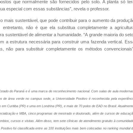
ostos que normalmente são fornecidos pelo solo. A planta só ter
água especial com essas substâncias”, revela o professor.
vo mais sustentável, que pode contribuir para o aumento da produçã
 entretanto, não é que ela substitua completamente a agricultur
a sustentável de alimentar a humanidade. “A grande maioria do seto
 a estrutura necessária para construir uma fazenda vertical. Ess
ntas, não para substituir completamente os métodos convencionais”
o Estado do Paraná e é uma marca de reconhecimento nacional. Com salas de aula moderna
dos de área verde
no campus sede, a Universidade Positivo é reconhecida pela experiênc
s em Curitiba (PR) e uma em Londrina (PR), e mais de 70 polos de EAD no Brasil. Atualment
ecialização e MBA, cinco programas de mestrado e doutorado, além de cursos de educaç
mbios, cursos e visitas. Além disso, tem sete clínicas de atendimento gratuito à comunidad
ositivo foi classificada entre as 100 instituições mais bem colocadas no ranking mundial 