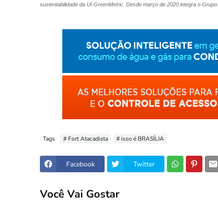
sustentabilidade da UI GreenMetric. Desde março de 2020 integra o Grupo
Tags
# Fort Atacadista
# isso é BRASÍLIA
Facebook
Twitter
Você Vai Gostar