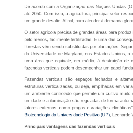
De acordo com a Organização das Nações Unidas (ON
até 2050. Com isso, a agricultura, principal setor res
um grande desafio. Afinal, para atender à demanda glob
O setor agrícola precisa de grandes áreas para produzir
pelo menos, facilmente fertilizadas. E uma das conseq
florestas vêm sendo substituídas por plantações. Segun
da Universidade de Maryland, nos Estados Unidos, a c
uma área que equivale, em média, à destruição de 
fazendas verticais podem desempenhar um papel fundam
Fazendas verticais são espaços fechados e altamen
estruturas verticalizadas, ou seja, empilhadas em vári
um ambiente controlado que permite um cultivo muito m
umidade e a iluminação são reguladas de forma autom
fatores externos, como pragas e variações climáticas
Biotecnologia da Universidade Positivo (UP)
, Leonardo
Principais vantagens das fazendas verticais