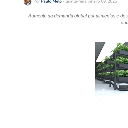
Por
Paulo Melo
-
quinta-feira, janeiro 09, 2025
Aumento da demanda global por alimentos é desafi
aum