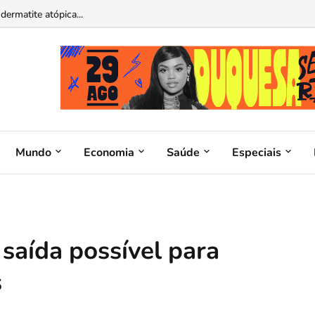
atina operável por ChatGPT e Claude...
Mundo
Economia
Saúde
Especiais
 saída possível para
s