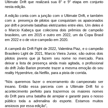
Ultimate
Drift
que realizará sua 8° e 9° etapa em conjunto
nesta edição.
A edição conta com a junção com o Ultimate
Drift
, e também
com a presença de pilotos que conquistam os apaixonados
por
drift
e promete batalhas eletrizantes entre eles. Um deles é
o Marcio Kabeça que coleciona dois prêmios de campeão
brasileiro, um em 2015 e outro em 2022, um da Copa Brasil
em 2022 e o de vice-campeão em 2020.
A campeã do
Drift
Fight de 2022, Valentina Piaz, e o campeão
Brasileiro Light de 2021, Marcio Vieira Junior, são outros dois
pilotos jovens que já fazem seu nome no mercado. Para
deixar a lista de presença ainda mais agitada, o profissional
do
drift
João Barion promete trazer a mesma emoção do seu
reality Hyperdrive, da Netflix, para a pista de corrida.
“Nós queremos fazer o encerramento do campeonato ser
insano. Então essa parceria com a Ultimate
Drift
foi o
acontecimento perfeito para trazermos os maiores nomes
do
Drift
para uma batalha de arrepiar e garantir para o nosso
público toda a adrenalina do esporte. Estamos muitos
ansiosos por essa edição”,