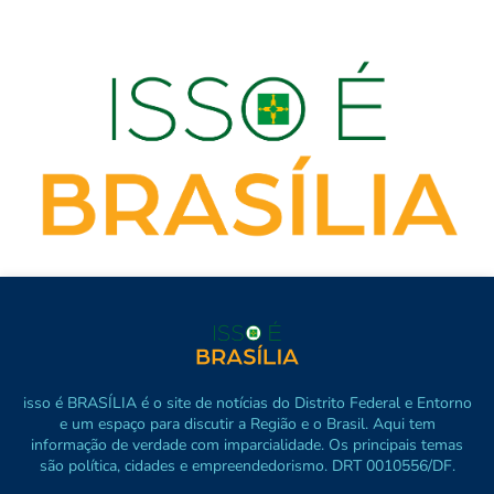
isso é BRASÍLIA é o site de notícias do Distrito Federal e Entorno
e um espaço para discutir a Região e o Brasil. Aqui tem
informação de verdade com imparcialidade. Os principais temas
são política, cidades e empreendedorismo. DRT 0010556/DF.