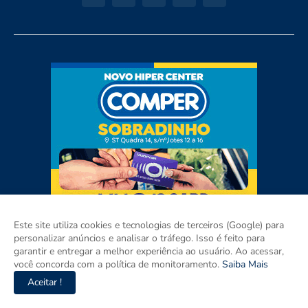
Este site utiliza cookies e tecnologias de terceiros (Google) para
personalizar anúncios e analisar o tráfego. Isso é feito para
garantir e entregar a melhor experiência ao usuário. Ao acessar,
você concorda com a política de monitoramento.
Saiba Mais
Aceitar !