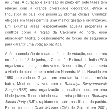
às urnas. A duração e extensão do pleito em sete fases têm
relação com a grande diversidade geográfica, étnica e
linguística do país, que possui 22 idiomas oficiais. Conduzir
eleições em fases permite uma melhor gestão e organização.
Em algumas áreas, especialmente aquelas propensas a
conflitos como a região da Caxemira ao norte, essa
abordagem facilita o deslocamento de forças de segurança
para garantir uma votação pacífica.
Após a conclusão de todas as fases de votação, que ocorreu
no sábado, 1.º de junho, a Comissão Eleitoral da Índia (ECI)
organizou a contagem dos votos. Nesse pleito, é quase certa
a vitória do atual primeiro-ministro Narendra Modi. Nascido em
1950 no estado de Gujarat, em uma família de classe média
baixa, Modi se envolveu com o
Rashtriya Swayamsevak
Sangh
(RSS), uma organização nacionalista hindu, em uma
idade jovem. Tendo iniciado sua carreira política no
Bharatiya
Janata Party
(BJP), rapidamente subiu nas fileiras do partido.
Ele se tornou o
Chief Minister
(CM) de Gujarat em 2001,