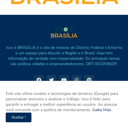
isso é BRASÍLIA é o site de notícias do Distrito Federal e Entorno
e um espaço para discutir a Região e o Brasil. Aqui tem
informação de verdade com imparcialidade. Os principais temas
são política, cidades e empreendedorismo. DRT 0010556/DF.
Este site utiliza cookies e tecnologias de terceiros (Google) para
personalizar anúncios e analisar o tráfego. Isso é feito para
garantir e entregar a melhor experiência ao usuário. Ao acessar,
você concorda com a política de monitoramento.
Saiba Mais
Aceitar !