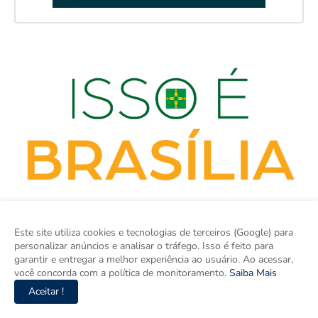
Este site utiliza cookies e tecnologias de terceiros (Google) para
personalizar anúncios e analisar o tráfego. Isso é feito para
garantir e entregar a melhor experiência ao usuário. Ao acessar,
você concorda com a política de monitoramento.
Saiba Mais
isso é BRASÍLIA é o site de notícias do Distrito Federal e Entorno
Aceitar !
e um espaço para discutir a Região e o Brasil. Aqui tem
informação de verdade com imparcialidade. Os principais temas