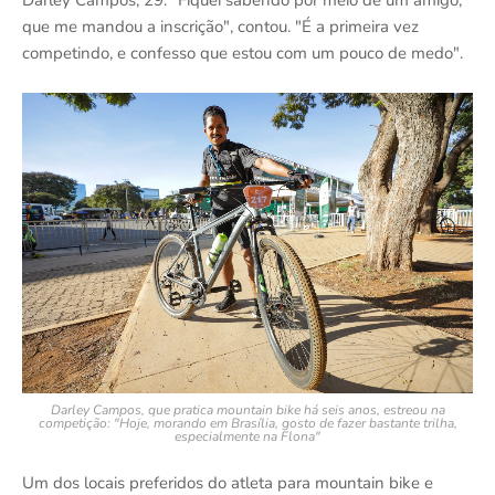
Darley Campos, 29. "Fiquei sabendo por meio de um amigo,
que me mandou a inscrição", contou. "É a primeira vez
competindo, e confesso que estou com um pouco de medo".
Darley Campos, que pratica mountain bike há seis anos, estreou na
competição: "Hoje, morando em Brasília, gosto de fazer bastante trilha,
especialmente na Flona"
Um dos locais preferidos do atleta para mountain bike e