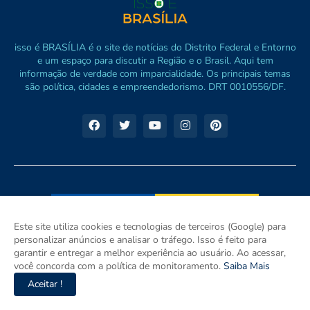
isso é BRASÍLIA é o site de notícias do Distrito Federal e Entorno
e um espaço para discutir a Região e o Brasil. Aqui tem
informação de verdade com imparcialidade. Os principais temas
são política, cidades e empreendedorismo. DRT 0010556/DF.
Este site utiliza cookies e tecnologias de terceiros (Google) para
personalizar anúncios e analisar o tráfego. Isso é feito para
garantir e entregar a melhor experiência ao usuário. Ao acessar,
você concorda com a política de monitoramento.
Saiba Mais
Aceitar !