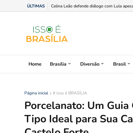
ÚLTIMAS
Evento marca 21 anos de Augusto Nardes no
Celina Leão defende diálogo com Lula apesar
Home
Brasília
Diversão
Brasil
Página inicial
# isso é BRASÍLIA
Porcelanato: Um Guia 
Tipo Ideal para Sua C
Castelo Forte