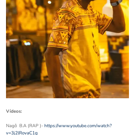
Vídeos:
Nagô B.A (RAP )-
https://www.youtube.com/watch?
v=3j2lRovaC1g