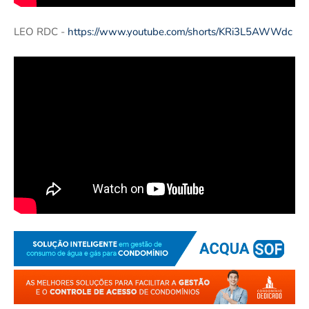
LEO RDC -
https://www.youtube.com/shorts/KRi3L5AWWdc