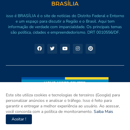
isso é BRASÍLIA é o site de notícias do Distrito Federal e Entorno
e um espaço para discutir a Região e o Brasil. Aqui tem
informação de verdade com imparcialidade. Os principais temas
são política, cidades e empreendedorismo. DRT 0010556/DF.
Este site utiliza cookies e tecnologias de terceiros (Google) para
personalizar anúncios e analisar o tráfego. Isso é feito para
garantir e entregar a melhor experiência ao usuário. Ao acessar,
você concorda com a política de monitoramento.
Saiba Mais
Aceitar !