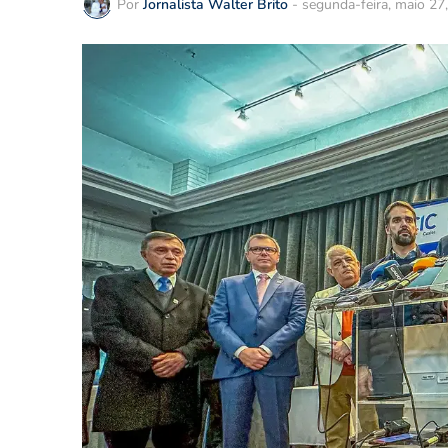
Por
Jornalista Walter Brito
-
segunda-feira, maio 27