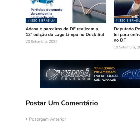
# ISSO É BRASÍLIA
# ISSO É BRASÍ
Adasa e parceiros do DF realizam a
Deputado Pe
12ª edição do Lago Limpo no Deck Sul
lei para enf
no DF
20 Setembro, 2024
19 Setembro, 2
Postar Um Comentário
Postagem Anterior