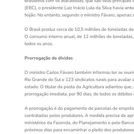
brasileiros com os atacadistas, que são seus principai
(EBC), o presidente Luiz Inácio Lula da Silva havia ant
feijão. No entanto, segundo o ministro Fávaro, apenas 
O Brasil produz cerca de 10,5 milhões de toneladas de
O consumo interno anual, de 12 milhões de toneladas, 
todos os anos.
Prorrogação de dívidas
O ministro Carlos Fávaro também informou ter se reun
Rio Grande do Sul e 123 sindicatos rurais para avalia
estado. O titular da pasta da Agricultura adiantou que
prorrogação imediata, por 90 dias, de todos os débitos 
A prorrogação é do pagamento de parcelas de emprésti
contratadas pelos produtores. A medida precisa de a
ministérios da Fazenda, do Planejamento e pelo Banco 
próximos dias para encaminhar o pleito dos produtore