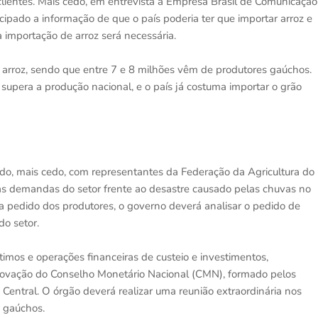
s clientes. Mais cedo, em entrevista à Empresa Brasil de Comunicação
ecipado a informação de que o país poderia ter que importar arroz e
a importação de arroz será necessária.
 arroz, sendo que entre 7 e 8 milhões vêm de produtores gaúchos.
supera a produção nacional, e o país já costuma importar o grão
ido, mais cedo, com representantes da Federação da Agricultura do
r as demandas do setor frente ao desastre causado pelas chuvas no
, a pedido dos produtores, o governo deverá analisar o pedido de
do setor.
mos e operações financeiras de custeio e investimentos,
provação do Conselho Monetário Nacional (CMN), formado pelos
Central. O órgão deverá realizar uma reunião extraordinária nos
s gaúchos.