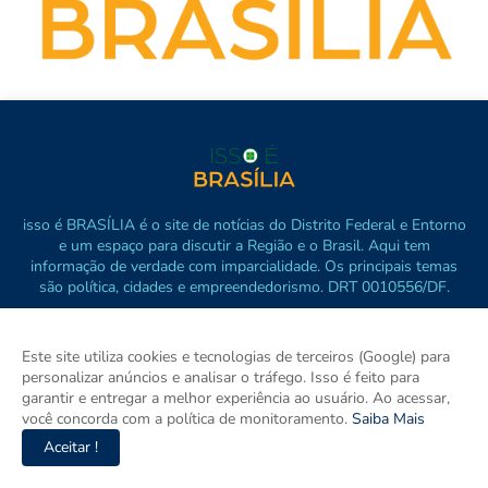
isso é BRASÍLIA é o site de notícias do Distrito Federal e Entorno
e um espaço para discutir a Região e o Brasil. Aqui tem
informação de verdade com imparcialidade. Os principais temas
são política, cidades e empreendedorismo. DRT 0010556/DF.
Este site utiliza cookies e tecnologias de terceiros (Google) para
personalizar anúncios e analisar o tráfego. Isso é feito para
garantir e entregar a melhor experiência ao usuário. Ao acessar,
você concorda com a política de monitoramento.
Saiba Mais
Aceitar !