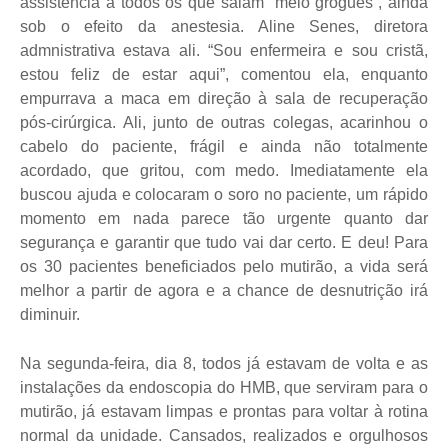
assistência a todos os que saiam “meio grogues”, ainda
sob o efeito da anestesia. Aline Senes, diretora
admnistrativa estava ali. “Sou enfermeira e sou cristã,
estou feliz de estar aqui”, comentou ela, enquanto
empurrava a maca em direção à sala de recuperação
pós-cirúrgica. Ali, junto de outras colegas, acarinhou o
cabelo do paciente, frágil e ainda não totalmente
acordado, que gritou, com medo. Imediatamente ela
buscou ajuda e colocaram o soro no paciente, um rápido
momento em nada parece tão urgente quanto dar
segurança e garantir que tudo vai dar certo. E deu! Para
os 30 pacientes beneficiados pelo mutirão, a vida será
melhor a partir de agora e a chance de desnutrição irá
diminuir.
Na segunda-feira, dia 8, todos já estavam de volta e as
instalações da endoscopia do HMB, que serviram para o
mutirão, já estavam limpas e prontas para voltar à rotina
normal da unidade. Cansados, realizados e orgulhosos