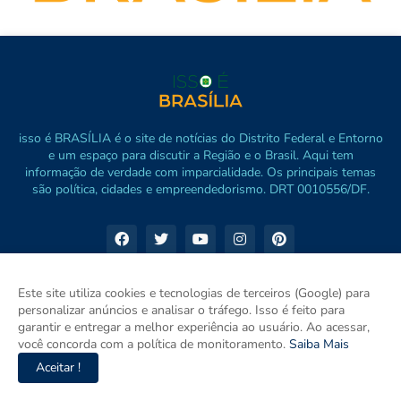
isso é BRASÍLIA é o site de notícias do Distrito Federal e Entorno
e um espaço para discutir a Região e o Brasil. Aqui tem
informação de verdade com imparcialidade. Os principais temas
são política, cidades e empreendedorismo. DRT 0010556/DF.
Este site utiliza cookies e tecnologias de terceiros (Google) para
personalizar anúncios e analisar o tráfego. Isso é feito para
garantir e entregar a melhor experiência ao usuário. Ao acessar,
você concorda com a política de monitoramento.
Saiba Mais
Aceitar !