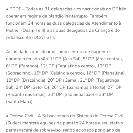
• PCDF – Todas as 31 delegacias circunscricionais do DF irão
operar em regime de plantão ininterrupto. Também
funcionam 24 horas as duas delegacias de Atendimento à
Mulher (Deam I e II) e as duas delegacias da Criança e do
Adolescente (DCA I e II).
As unidades que atuarão como centrais de flagrantes
durante o feriado são: 1ª DP (Asa Sul), 5ª DP (área central),
6ª DP (Paranoá), 12ª DP (Taguatinga centro), 13ª DP
(Sobradinho), 15ª DP (Ceilândia centro), 16ª DP (Planaltina),
18ª DP (Brazlândia), 20ª DP (Gama), 21ª DP (Taguatinga
Sul), 24ª DP (Setor O), 26ª DP (Samambaia Norte), 27ª DP
(Recanto das Emas), 30ª DP (São Sebastião) e 33ª DP
(Santa Maria).
• Defesa Civil – A Subsecretaria do Sistema de Defesa Civil
(Sudec) manterá equipes de plantão 24 horas e seu efetivo
permanecerá de sobreaviso, sendo acionado por plano de