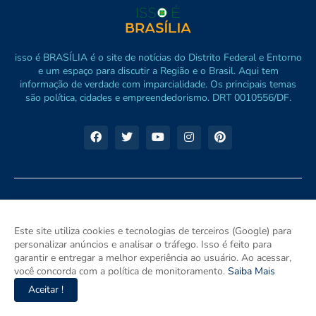
isso é BRASÍLIA é o site de notícias do Distrito Federal e Entorno
e um espaço para discutir a Região e o Brasil. Aqui tem
informação de verdade com imparcialidade. Os principais temas
são política, cidades e empreendedorismo. DRT 0010556/DF.
Este site utiliza cookies e tecnologias de terceiros (Google) para
personalizar anúncios e analisar o tráfego. Isso é feito para
garantir e entregar a melhor experiência ao usuário. Ao acessar,
você concorda com a política de monitoramento.
Saiba Mais
Aceitar !