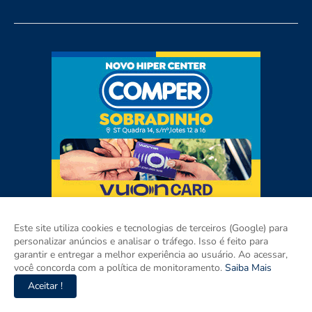
Este site utiliza cookies e tecnologias de terceiros (Google) para
personalizar anúncios e analisar o tráfego. Isso é feito para
garantir e entregar a melhor experiência ao usuário. Ao acessar,
você concorda com a política de monitoramento.
Saiba Mais
Aceitar !