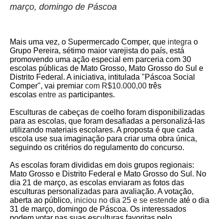
março
, domingo de Páscoa
M
ais uma vez, o Supermercado Comper, que
integra
o
Grupo Pereira
,
sétimo maior varejista do país, está
promovendo uma ação especial em parceria com 30
escolas públicas de Mato Grosso, Mato Grosso do Sul e
Distrito Federal. A iniciativa, intitulada "Páscoa Social
Comper", vai premiar
com R$10.000,00
três
escolas
entre as
participantes.
Esculturas de cabeças d
e
coelho foram disponibilizadas
para as escolas, que foram desafiadas a personalizá-las
utilizando materiais escolares. A proposta é que cada
escola use sua imaginação para criar uma obra única,
seguindo os critérios do regulamento do concurso.
As escolas foram divididas em dois grupos regionais:
Mato Grosso e Distrito Federal e Mato Grosso do Sul. No
dia 21 de março, as escolas enviaram as fotos das
esculturas personalizadas para avaliação. A votação,
aberta ao público,
inici
o
u
n
o dia 25
e
se estende
até o dia
31 de março
, domingo de Páscoa
. Os interessados
podem votar nas suas esculturas favoritas pelo