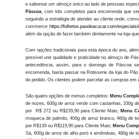
e saborear um almoço único ao lado de pessoas especi
Páscoa
, com kits completos para encomenda que se
seguindo a estratégia de atender ao cliente onde, como 
commerce
https://folhetos.paodeacucar.com/especiais/
além da opção de fazer também diretamente na loja que 
Com opções tradicionais para esta época do ano, além
possível unir qualidade e praticidade no almoço de 
antecedência, assim, para o domingo de Páscoa ser
encomenda, basta passar na Rotisserie da loja do Pão
do pedido. Os clientes podem parcelar as compras em a
São quatro opções de menus completos:
Menu Comple
de nozes, 600g de arroz verde com castanhas, 330g d
por R$ 272 ou R$239,90 para Cliente Mais;
Menu Co
moqueca de palmito, 400g de arroz branco, 460g de to
por R$139 ou R$119,90 para Cliente Mais;
Menu Compl
Sá, 600g de arroz de alho poró e amêndoas, 480g de t