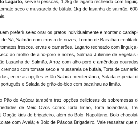
o Lagarto
, serve 6 pessoas, 1,2kg de lagarto recheado com linguiç
tomate seco e mussarela de búfala, 1kg de lasanha de salmão, 600
ais.
em preferir selecionar os pratos individualmente e montar o cardápi
s de Sá, Salmão com crosta de nozes, Lombo de Bacalhau confitado
 tomates frescos, ervas e camarões, Lagarto recheado com linguiça 
seco ao molho de alho-poró e nozes, Salmão Julienne de vegetais 
ão Lasanha de Salmão, Arroz com alho-poró e amêndoas douradas
 cremoso com tomate seco e mussarela de búfala, Torta de camarão
das, entre as opções estão Salada mediterrânea, Salada especial d
português e Salada de grão-de-bico com bacalhau ao limão.
o Pão de Açúcar também traz opções deliciosas de sobremesas d
riedades de Meio Ovos como: Torta limão, Torta holandesa, Trê
 Opção kids de brigadeiro, além do Bolo Napolitano, Bolo chocolat
late com Avelã; e Bolo de Páscoa Brigadeiro. Vale ressaltar que n
.