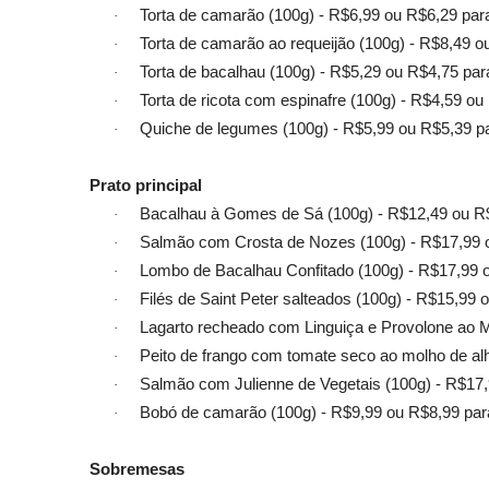
Torta de camarão (100g) - R$6,99 ou R$6,29 par
·
Torta de camarão ao requeijão (100g) - R$8,49 o
·
Torta de bacalhau (100g) - R$5,29 ou R$4,75 par
·
Torta de ricota com espinafre (100g) - R$4,59 ou
·
Quiche de legumes (100g) - R$5,99 ou R$5,39 pa
·
Prato principal
Bacalhau à Gomes de Sá (100g) - R$12,49 ou R$
·
Salmão com Crosta de Nozes (100g) - R$17,99 o
·
Lombo de Bacalhau Confitado (100g) - R$17,99 o
·
Filés de Saint Peter salteados (100g) - R$15,99 
·
Lagarto recheado com Linguiça e Provolone ao M
·
Peito de frango com tomate seco ao molho de al
·
Salmão com Julienne de Vegetais (100g) - R$17,
·
Bobó de camarão (100g) - R$9,99 ou R$8,99 par
·
Sobremesas