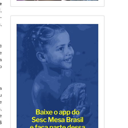
e
,
-
,
é
e
a
o
a
u
e
,
e
$