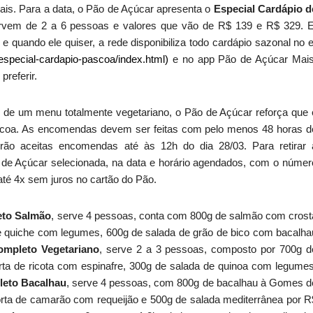
ais. Para a data, o Pão de Açúcar apresenta o
Especial Cardápio d
rvem de 2 a 6 pessoas e valores que vão de R$ 139 e R$ 329. E
e quando ele quiser, a rede disponibiliza todo cardápio sazonal no e
especial-cardapio-pascoa/index.html)
e no app Pão de Açúcar Mais
preferir.
 de um menu totalmente vegetariano, o Pão de Açúcar reforça que 
Páscoa. As encomendas devem ser feitas com pelo menos 48 horas d
ão aceitas encomendas até às 12h do dia 28/03. Para retirar 
 de Açúcar selecionada, na data e horário agendados, com o númer
té 4x sem juros no cartão do Pão.
to Salmão
, serve 4 pessoas, conta com 800g de salmão com crost
e quiche com legumes, 600g de salada de grão de bico com bacalha
mpleto Vegetariano
, serve 2 a 3 pessoas, composto por 700g d
rta de ricota com espinafre, 300g de salada de quinoa com legumes
eto Bacalhau
, serve 4 pessoas, com 800g de bacalhau à Gomes d
orta de camarão com requeijão e 500g de salada mediterrânea por R