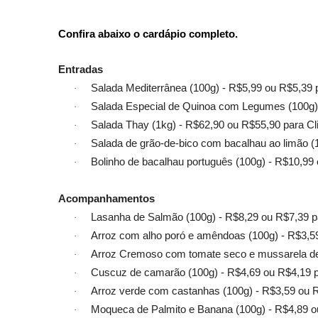
Confira abaixo o cardápio completo.
Entradas
Salada Mediterrânea (100g) - R$5,99 ou R$5,39 
·
Salada Especial de Quinoa com Legumes (100g) 
·
Salada Thay (1kg) - R$62,90 ou R$55,90 para Cl
·
Salada de grão-de-bico com bacalhau ao limão (
·
Bolinho de bacalhau português (100g) - R$10,99 
·
Acompanhamentos
Lasanha de Salmão (100g) - R$8,29 ou R$7,39 p
·
Arroz com alho poró e amêndoas (100g) - R$3,59
·
Arroz Cremoso com tomate seco e mussarela de 
·
Cuscuz de camarão (100g) - R$4,69 ou R$4,19 p
·
Arroz verde com castanhas (100g) - R$3,59 ou R
·
Moqueca de Palmito e Banana (100g) - R$4,89 o
·