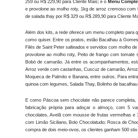
259 ou R$ 229,90 para Cliente Mais; e o
Menu Complet
e provolone ao molho roty, 1kg de arroz cremoso com 
de salada thay por R$ 329 ou R$ 289,90 para Cliente M
Além dos kits, a rede oferece um menu completo para qu
como quiser. Entre os pratos, estão Bacalhau à Gome
Filés de Saint Peter salteados e servidos com molho de
provolone ao molho roty, Peito de frango com tomate 
Bobó de camarão. Já entre os acompanhamentos, est
Arroz verde com castanhas, Cuscuz de camarão, Arroz
Moqueca de Palmito e Banana, entre outros. Para entra
quinoa com legumes, Salada Thay, Bolinho de bacalhau 
E como Páscoa sem chocolate não parece completa, 
fabricação própria para adoçar o almoço, com 5 va
chocolates, Avelã com mousse de frutas vermelhas e 1
com Limão Siciliano, Bolo Chocolatudo; Rosca de Choco
compra de dois meio-ovos, os clientes ganham 500 stix