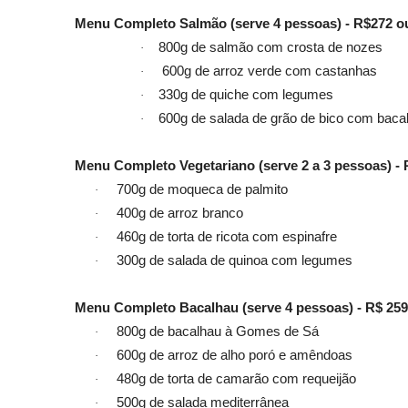
Menu Completo Salmão
(serve 4 pessoas) - R$272 o
800g de salmão com crosta de nozes
·
600g de arroz verde com castanhas
·
330g de quiche com legumes
·
600g de salada de grão de bico com bac
·
Menu Completo Vegetariano (serve 2 a 3 pessoas) - 
700g de moqueca de palmito
·
400g de arroz branco
·
460g de torta de ricota com espinafre
·
300g de salada de quinoa com legumes
·
Menu Completo Bacalhau (serve 4 pessoas) - R$ 259 
800g de bacalhau à Gomes de Sá
·
600g de arroz de alho poró e amêndoas
·
480g de torta de camarão com requeijão
·
500g de salada mediterrânea
·