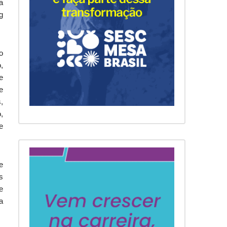
a
g
o
,
e
e
,
,
e
e
s
e
a