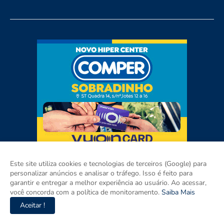
Este site utiliza cookies e tecnologias de terceiros (Google) para
personalizar anúncios e analisar o tráfego. Isso é feito para
garantir e entregar a melhor experiência ao usuário. Ao acessar,
você concorda com a política de monitoramento.
Saiba Mais
Aceitar !