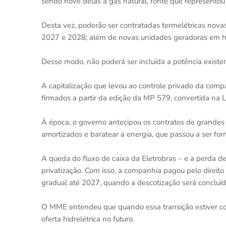
sendo nove delas a gás natural, fonte que representou 
Desta vez, poderão ser contratadas termelétricas novas 
2027 e 2028; além de novas unidades geradoras em hid
Desse modo, não poderá ser incluída a potência existen
A capitalização que levou ao controle privado da comp
firmados a partir da edição da MP 579, convertida na L
À época, o governo antecipou os contratos de grandes 
amortizados e baratear a energia, que passou a ser fo
A queda do fluxo de caixa da Eletrobras – e a perda de
privatização. Com isso, a companhia pagou pelo direito
gradual até 2027, quando a descotização será concluída
O MME entendeu que quando essa transição estiver co
oferta hidrelétrica no futuro.