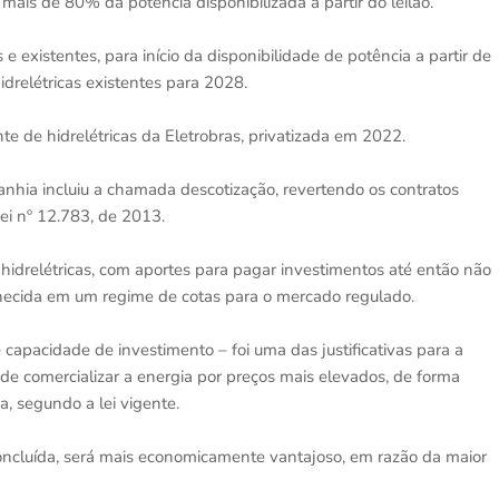
mais de 80% da potência disponibilizada a partir do leilão.
e existentes, para início da disponibilidade de potência a partir de
relétricas existentes para 2028.
te de hidrelétricas da Eletrobras, privatizada em 2022.
anhia incluiu a chamada descotização, revertendo os contratos
ei nº 12.783, de 2013.
hidrelétricas, com aportes para pagar investimentos até então não
rnecida em um regime de cotas para o mercado regulado.
 capacidade de investimento – foi uma das justificativas para a
 de comercializar a energia por preços mais elevados, de forma
, segundo a lei vigente.
ncluída, será mais economicamente vantajoso, em razão da maior