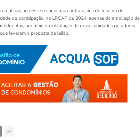
a utilização desse recurso nas contratações de reserva de
lidade de participação, no LRCAP de 2024, apenas da ampliação de
ime de cotas, por meio da instalação de novas unidades geradoras
 que levaram à proposta de leilão.