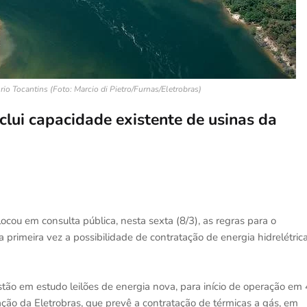
 rio Tocantins (Foto: Marcio di Pietro/Furnas/Eletrobras)
clui capacidade existente de usinas da
cou em consulta pública, nesta sexta (8/3), as regras para o
 primeira vez a possibilidade de contratação de energia hidrelétric
tão em estudo leilões de energia nova, para início de operação em 
ização da Eletrobras, que prevê a contratação de térmicas a gás, em