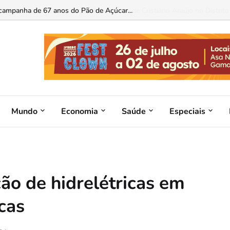
 estudo analisa a construção da liderança de Cristiano Araújo no Distrito F
Mundo
Economia
Saúde
Especiais
ão de hidrelétricas em
icas