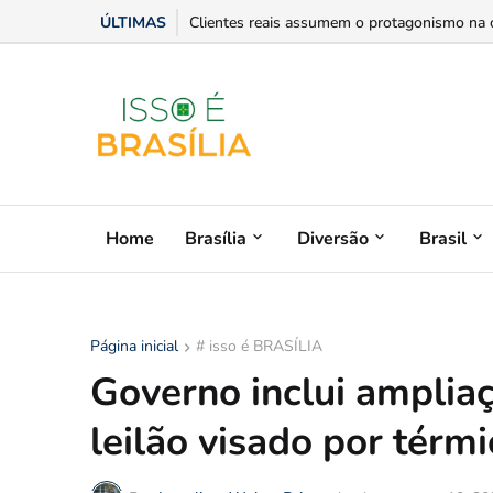
ÚLTIMAS
Entre a ciência política e a atuação pública:
Home
Brasília
Diversão
Brasil
Página inicial
# isso é BRASÍLIA
Governo inclui ampliaç
leilão visado por térm