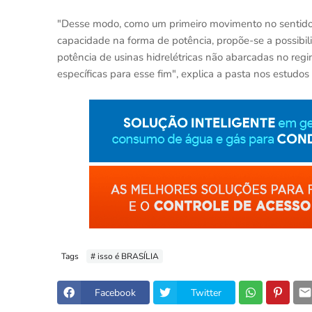
"Desse modo, como um primeiro movimento no sentido d
capacidade na forma de potência, propõe-se a possibi
potência de usinas hidrelétricas não abarcadas no reg
específicas para esse fim", explica a pasta nos estudos
Tags
# isso é BRASÍLIA
Facebook
Twitter