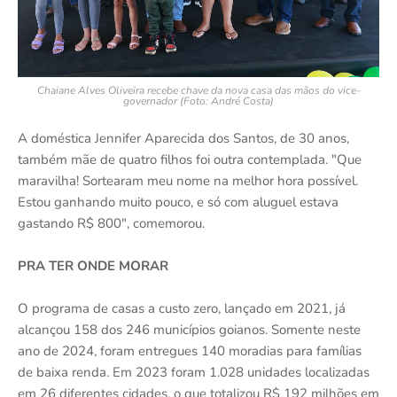
Chaiane Alves Oliveira recebe chave da nova casa das mãos do vice-
governador (Foto: André Costa)
A doméstica Jennifer Aparecida dos Santos, de 30 anos,
também mãe de quatro filhos foi outra contemplada. "Que
maravilha! Sortearam meu nome na melhor hora possível.
Estou ganhando muito pouco, e só com aluguel estava
gastando R$ 800", comemorou.
PRA TER ONDE MORAR
O programa de casas a custo zero, lançado em 2021, já
alcançou 158 dos 246 municípios goianos. Somente neste
ano de 2024, foram entregues 140 moradias para famílias
de baixa renda. Em 2023 foram 1.028 unidades localizadas
em 26 diferentes cidades, o que totalizou R$ 192 milhões em