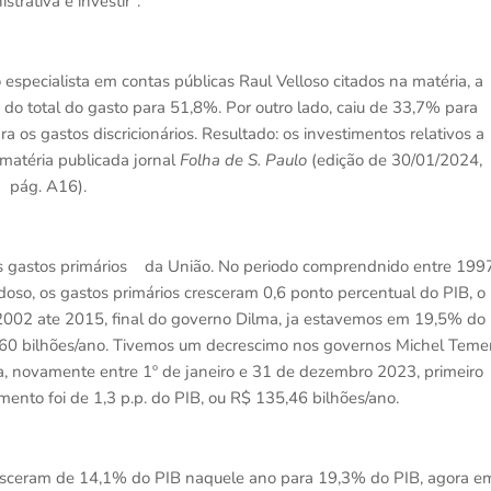
strativa e investir”.
specialista em contas públicas Raul Velloso citados na matéria, a
do total do gasto para 51,8%. Por outro lado, caiu de 33,7% para
 os gastos discricionários. Resultado: os investimentos relativos a
atéria publicada jornal
Folha de S. Paulo
(edição de 30/01/2024,
pág. A16).
os gastos primários da União. No periodo comprendnido entre 199
so, os gastos primários cresceram 0,6 ponto percentual do PIB, o
 2002 ate 2015, final do governo Dilma, ja estavemos em 19,5% do
260 bilhões/ano. Tivemos um decrescimo nos governos Michel Teme
, novamente entre 1º de janeiro e 31 de dezembro 2023, primeiro
mento foi de 1,3 p.p. do PIB, ou R$ 135,46 bilhões/ano.
resceram de 14,1% do PIB naquele ano para 19,3% do PIB, agora e