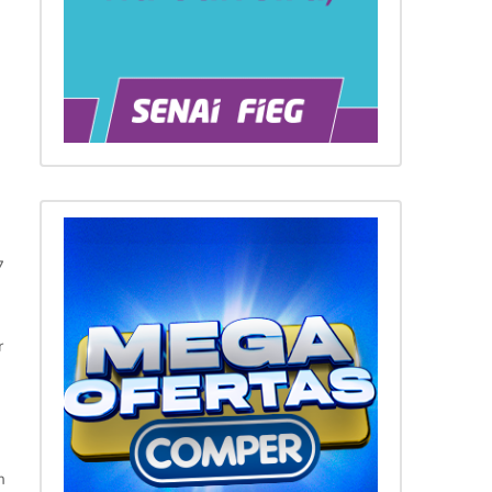
7
r
m