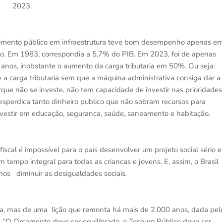
2023.
stimento público em infraestrutura teve bom desempenho apenas e
do. Em 1983, correspondia a 5,7% do PIB. Em 2023, foi de apenas
nos, inobstante o aumento da carga tributaria em 50%. Ou seja:
 a carga tributaria sem que a máquina administrativa consiga dar a
ue não se investe, não tem capacidade de investir nas prioridades
esperdica tanto dinheiro publico que não sobram recursos para
 investir em educação, seguranca, saúde, saneamento e habitação.
iscal é impossível para o país desenvolver um projeto social sério e
 tempo integral para todas as criancas e jovens. E, assim, o Brasil
os diminuir as desigualdades sociais.
a, mas de uma lição que remonta há mais de 2.000 anos, dada pel
: “O Orçamento deve ser equilibrado, o Tesouro Público deve ser