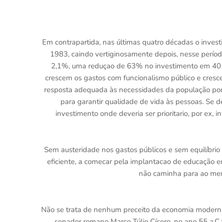
Em contrapartida, nas últimas quatro décadas o inve
1983, caindo vertiginosamente depois, nesse perío
2,1%, uma reduçao de 63% no investimento em 40 a
crescem os gastos com funcionalismo público e cresce
resposta adequada às necessidades da população porq
para garantir qualidade de vida às pessoas. Se d
investimento onde deveria ser prioritario, por ex,
Sem austeridade nos gastos públicos e sem equilíbrio f
eficiente, a comecar pela implantacao de educação em
não caminha para ao men
Não se trata de nenhum preceito da economia modern
senador romano Marco Túlio Cícero, no ano 55 a.C.