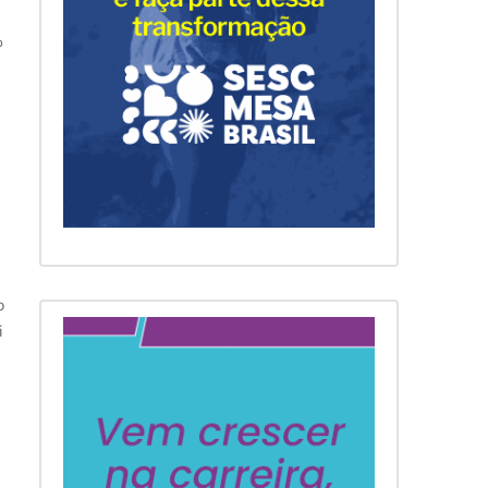
%
o
i