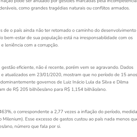
 nação pode ser anulado por gestões marcadas pela incompetência
deráveis, como grandes tragédias naturais ou conflitos armados.
sas de o país ainda não ter retomado o caminho do desenvolvimento
do bem-estar de sua população está na irresponsabilidade com os
 e leniência com a corrupção.
 da gestão eficiente, não é recente, porém vem se agravando. Dados
 e atualizados em 23/01/2020, mostram que no período de 15 anos
dominantemente governos de Luiz Inácio Lula da Silva e Dilma
ram de R$ 205 bilhões/ano para R$ 1,154 bilhão/ano.
463%, o correspondente a 2,77 vezes a inflação do período, medid
o Milenium). Esse excesso de gastos custou ao país nada menos qu
s/ano, número que fala por si.