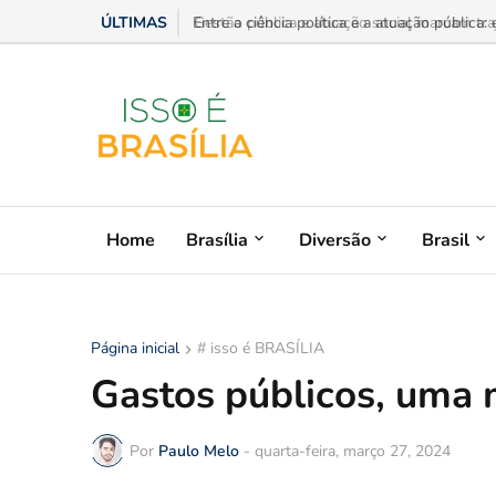
ÚLTIMAS
Gestão pública e atuação social marcam trajet
Home
Brasília
Diversão
Brasil
Página inicial
# isso é BRASÍLIA
Gastos públicos, uma 
Por
Paulo Melo
-
quarta-feira, março 27, 2024