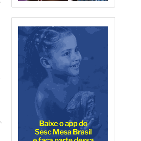
,
,
a
e