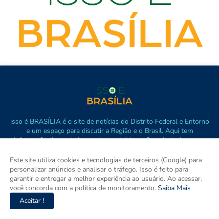
isso é BRASÍLIA é o site de notícias do Distrito Federal e Entorno
e um espaço para discutir a Região e o Brasil. Aqui tem
informação de verdade com imparcialidade. Os principais temas
são política, cidades e empreendedorismo. DRT 0010556/DF.
Este site utiliza cookies e tecnologias de terceiros (Google) para
personalizar anúncios e analisar o tráfego. Isso é feito para
garantir e entregar a melhor experiência ao usuário. Ao acessar,
você concorda com a política de monitoramento.
Saiba Mais
Aceitar !