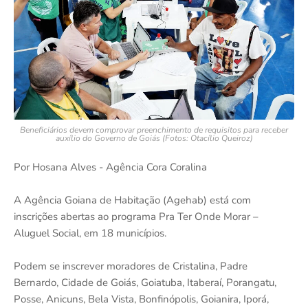
Beneficiários devem comprovar preenchimento de requisitos para receber
auxílio do Governo de Goiás (Fotos: Otacílio Queiroz)
Por Hosana Alves - Agência Cora Coralina
A Agência Goiana de Habitação (Agehab) está com
inscrições abertas ao programa Pra Ter Onde Morar –
Aluguel Social, em 18 municípios.
Podem se inscrever moradores de Cristalina, Padre
Bernardo, Cidade de Goiás, Goiatuba, Itaberaí, Porangatu,
Posse, Anicuns, Bela Vista, Bonfinópolis, Goianira, Iporá,