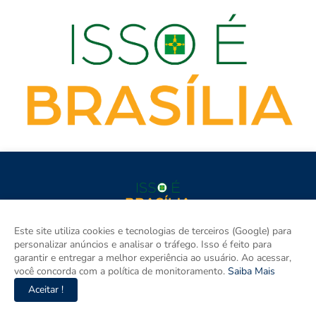
Este site utiliza cookies e tecnologias de terceiros (Google) para
isso é BRASÍLIA é o site de notícias do Distrito Federal e Entorno
personalizar anúncios e analisar o tráfego. Isso é feito para
e um espaço para discutir a Região e o Brasil. Aqui tem
garantir e entregar a melhor experiência ao usuário. Ao acessar,
informação de verdade com imparcialidade. Os principais temas
você concorda com a política de monitoramento.
Saiba Mais
são política, cidades e empreendedorismo. DRT 0010556/DF.
Aceitar !