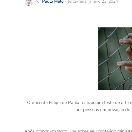
Por
Paulo Melo
-
terça-feira, janeiro 23, 2024
O docente Felipe de Paula realizou um teste de art
por pessoas em privação de l
Após propor um texto livre sobre seu conteúdo ministr