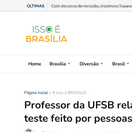
ÚLTIMAS
Celina Leão defende diálogo com Lula apesar
Home
Brasília
Diversão
Brasil
Página inicial
# isso é BRASÍLIA
Professor da UFSB rel
teste feito por pessoa