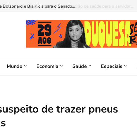
o do INAS: Brasília mira um novo padrão de saúde para o servidor...
Mundo
Economia
Saúde
Especiais
suspeito de trazer pneus
ás