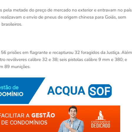
s pela metade do preço de mercado no exterior e entravam no país
 realizavam o envio de pneus de origem chinesa para Goiás, sem
brasileiros.
ou 56 prisões em flagrante e recapturou 32 foragidos da Justiça. Além
o revólveres calibre 32 e 38; seis pistolas calibre 9 mm e 380; e
ém 89 munições.