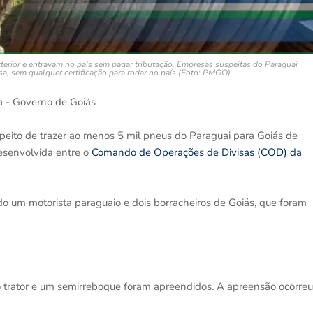
erior e entravam no país sem pagar tributação. Empresas suspeitas do Paraguai
sa, sem qualquer certificação para rodar no país (Foto: PMGO)
a - Governo de Goiás
eito de trazer ao menos 5 mil pneus do Paraguai para Goiás de
desenvolvida entre o
Comando de Operações de Divisas (COD) da
o um motorista paraguaio e dois borracheiros de Goiás, que foram
 trator e um semirreboque foram apreendidos. A apreensão ocorreu