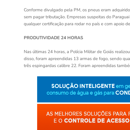
Conforme divulgado pela PM, os pneus eram adquirido
sem pagar tributação. Empresas suspeitas do Paraguai
qualquer certificação para rodar no país e com apoio de 
PRODUTIVIDADE 24 HORAS
Nas últimas 24 horas, a Polícia Militar de Goiás realiz
disso, foram apreendidas 13 armas de fogo, sendo quatr
três espingardas calibre 22. Foram apreendidas tamb