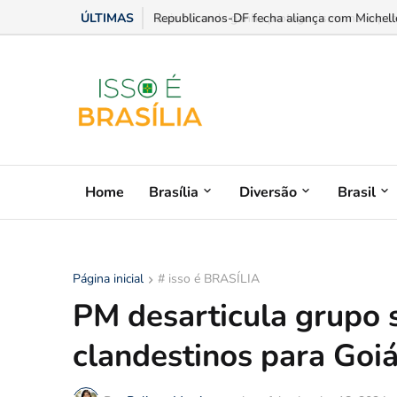
ÚLTIMAS
Luis Miranda ganha protagonismo na expansã
Home
Brasília
Diversão
Brasil
Página inicial
# isso é BRASÍLIA
PM desarticula grupo 
clandestinos para Goi