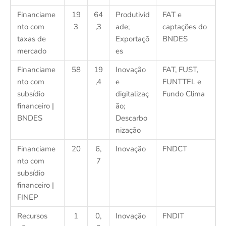
Financiame
19
64
Produtivid
FAT e
nto com
3
,3
ade;
captações do
taxas de
Exportaçõ
BNDES
mercado
es
Financiame
58
19
Inovação
FAT, FUST,
nto com
,4
e
FUNTTEL e
subsídio
digitalizaç
Fundo Clima
financeiro |
ão;
BNDES
Descarbo
nização
Financiame
20
6,
Inovação
FNDCT
nto com
7
subsídio
financeiro |
FINEP
Recursos
1
0,
Inovação
FNDIT