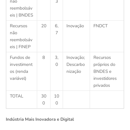
não
3
reembolsáv
eis | BNDES
Recursos
20
6,
Inovação
FNDCT
não
7
reembolsáv
eis | FINEP
Fundos de
8
3,
Inovação;
Recursos
investiment
0
Descarbo
próprios do
os (renda
nização
BNDES e
variável)
investidores
privados
TOTAL
30
10
0
0
Indústria Mais Inovadora e Digital