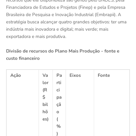
recursos que ele disponibiliza são gerido pelo BNDES, pela
Financiadora de Estudos e Projetos (Finep) e pela Empresa
Brasileira de Pesquisa e Inovação Industrial (Embrapii). A
estratégia busca alcançar quatro grandes objetivos: ter uma
indústria mais inovadora e digital; mais verde; mais
exportadora e mais produtiva.
Divisão de recursos do Plano Mais Produção - fonte e
custo financeiro
Ação
Va
Pa
Eixos
Fonte
lor
rti
(R
ci
$
pa
bil
çã
hõ
o
es)
(
%
)